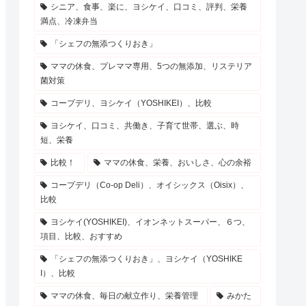
シニア、食事、楽に、ヨシケイ、口コミ、評判、栄養
満点、冷凍弁当
「シェフの無添つくりおき」
ママの休食、プレママ専用、5つの無添加、リステリア
菌対策
コープデリ、ヨシケイ（YOSHIKEI）、比較
ヨシケイ、口コミ、共働き、子育て世帯、選ぶ、時
短、栄養
比較！
ママの休食、栄養、おいしさ、心の余裕
コープデリ（Co-op Deli）、オイシックス（Oisix）、
比較
ヨシケイ(YOSHIKEI)、イオンネットスーパー、６つ、
項目、比較、おすすめ
「シェフの無添つくりおき」、ヨシケイ（YOSHIKE
I）、比較
ママの休食、毎日の献立作り、栄養管理
みかた