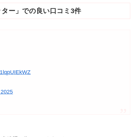
ッター」での良い口コミ3件
m/1lqpUIEkWZ
 2025