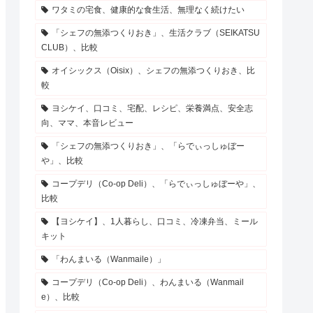
ワタミの宅食、健康的な食生活、無理なく続けたい
「シェフの無添つくりおき」、生活クラブ（SEIKATSU
CLUB）、比較
オイシックス（Oisix）、シェフの無添つくりおき、比
較
ヨシケイ、口コミ、宅配、レシピ、栄養満点、安全志
向、ママ、本音レビュー
「シェフの無添つくりおき」、「らでぃっしゅぼー
や」、比較
コープデリ（Co-op Deli）、「らでぃっしゅぼーや」、
比較
【ヨシケイ】、1人暮らし、口コミ、冷凍弁当、ミール
キット
「わんまいる（Wanmaile）」
コープデリ（Co-op Deli）、わんまいる（Wanmail
e）、比較